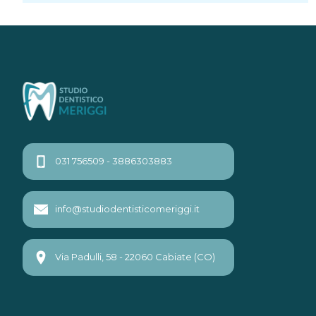
031 756509 - 3886303883
info@studiodentisticomeriggi.it
Via Padulli, 58 - 22060 Cabiate (CO)