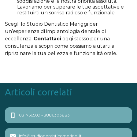
soddisfazione è la nostra priorità assoluta.
Lavoriamo per superare le tue aspettative e
restituirti un sorriso radioso e funzionale.
Scegli lo Studio Dentistico Meriggi per
un’esperienza di implantologia dentale di
eccellenza.
Contattaci
oggi stesso per una
consulenza e scopri come possiamo aiutarti a
ripristinare la tua bellezza e funzionalità orale.
Articoli correlati
Navigazione
Previous
Next
031 756509 - 3886303883
page
page
articoli
info@studiodentisticomeriggi.it