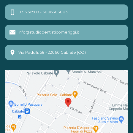
031 756509 - 3886303883
info@studiodentisticomeriggi.it
Via Padulli, 58 - 22060 Cabiate (CO)