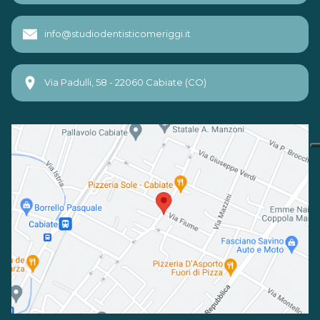
info@studiodentisticomeriggi.it
Via Padulli, 58 - 22060 Cabiate (CO)