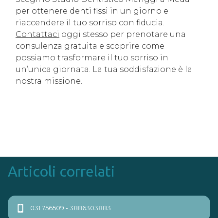
per ottenere denti fissi in un giorno e
riaccendere il tuo sorriso con fiducia.
Contattaci
oggi stesso per prenotare una
consulenza gratuita e scoprire come
possiamo trasformare il tuo sorriso in
un’unica giornata. La tua soddisfazione è la
nostra missione.
Articoli correlati
Navigazione
Previous
Next
031 756509 - 3886303883
page
page
articoli