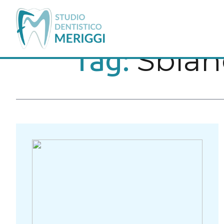
Sbian
Tag: