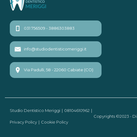
031 756509 - 3886303883
info@studiodentisticomeriggi.it
Via Padulli, 58 - 22060 Cabiate (CO)
Studio Dentistico Meriggi
08104610962
Copyrights ©2023 - Di
Privacy Policy
Cookie Policy