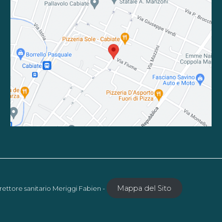
Mappa del Sito
rettore sanitario Meriggi Fabien -