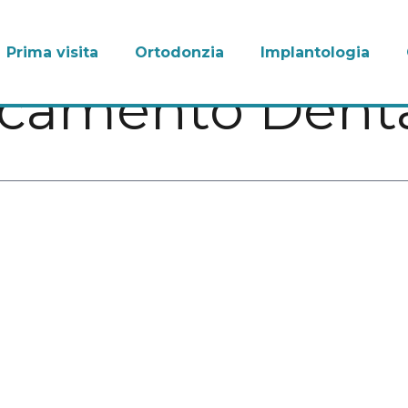
Prima visita
Ortodonzia
Implantologia
camento Denta