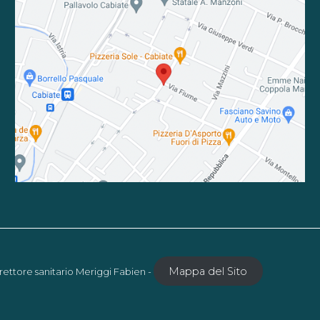
Mappa del Sito
rettore sanitario Meriggi Fabien -