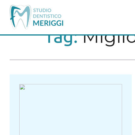
Migli
Tag: