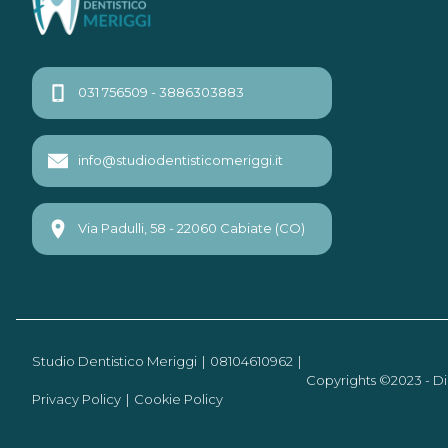
031 756509 - 3886303883
info@studiodentisticomeriggi.it
Via Padulli, 58 - 22060 Cabiate (CO)
Studio Dentistico Meriggi
08104610962
Copyrights ©2023 - Di
Privacy Policy
Cookie Policy