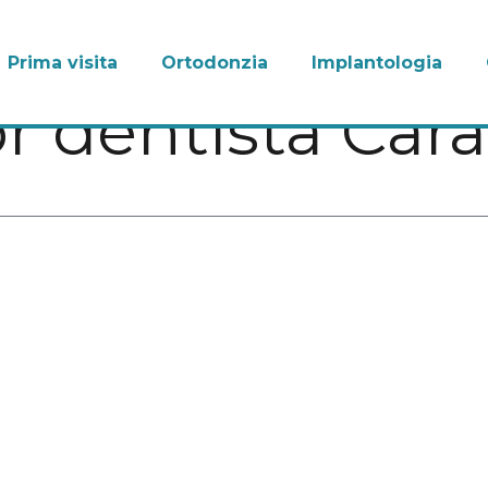
Prima visita
Ortodonzia
Implantologia
or dentista Car