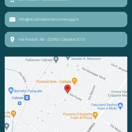
info@studiodentisticomeriggi.it
Via Padulli, 58 - 22060 Cabiate (CO)