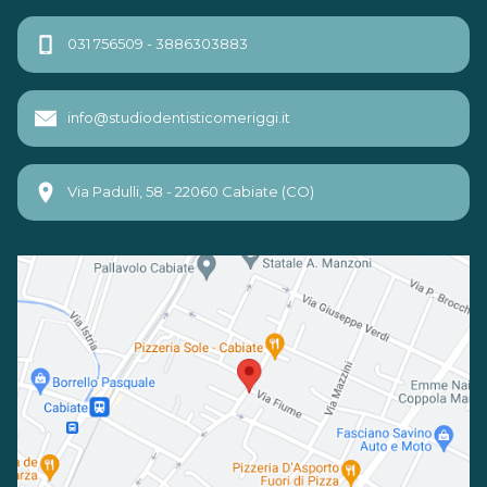
031 756509 - 3886303883
info@studiodentisticomeriggi.it
Via Padulli, 58 - 22060 Cabiate (CO)