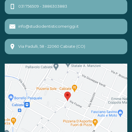
031 756509 - 3886303883
info@studiodentisticomeriggi.it
Via Padulli, 58 - 22060 Cabiate (CO)