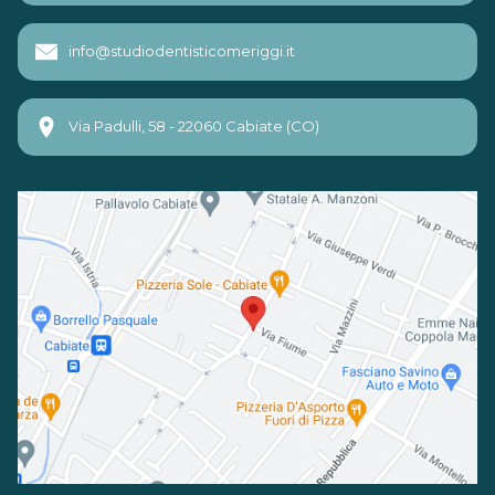
info@studiodentisticomeriggi.it
Via Padulli, 58 - 22060 Cabiate (CO)