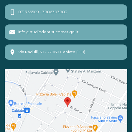
031 756509 - 3886303883
info@studiodentisticomeriggi.it
Via Padulli, 58 - 22060 Cabiate (CO)