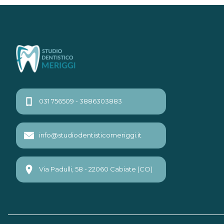
031 756509 - 3886303883
info@studiodentisticomeriggi.it
Via Padulli, 58 - 22060 Cabiate (CO)