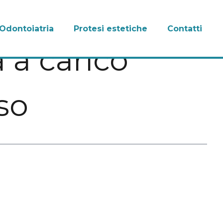
Odontoiatria
Protesi estetiche
Contatti
 a carico
so