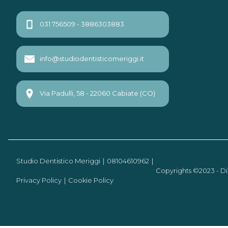
031 756509 - 3886303883
info@studiodentisticomeriggi.it
Via Padulli, 58 - 22060 Cabiate (CO)
Studio Dentistico Meriggi
08104610962
Copyrights ©2023 - Di
Privacy Policy
Cookie Policy