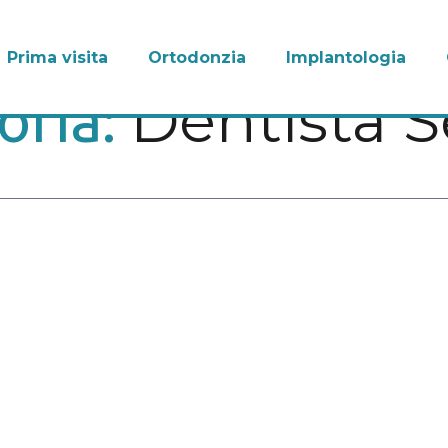
Prima visita
Ortodonzia
Implantologia
Dentista 
oria: