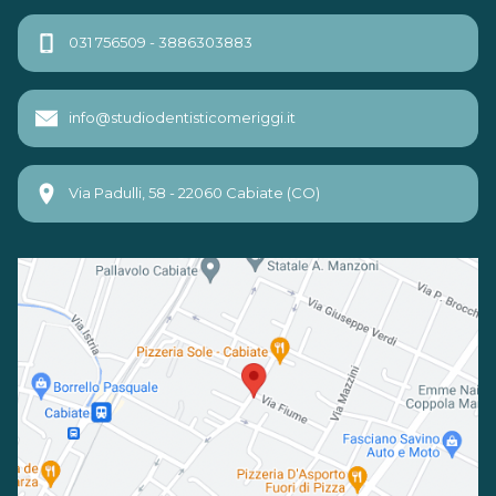
031 756509 - 3886303883
info@studiodentisticomeriggi.it
Via Padulli, 58 - 22060 Cabiate (CO)