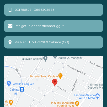
031 756509 - 3886303883
info@studiodentisticomeriggi.it
Via Padulli, 58 - 22060 Cabiate (CO)