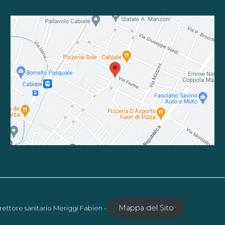
Mappa del Sito
rettore sanitario Meriggi Fabien -