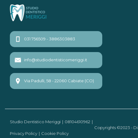
Navigazione
Previous
Next
page
page
articoli
031 756509 - 3886303883
info@studiodentisticomeriggi.it
Via Padulli, 58 - 22060 Cabiate (CO)
Studio Dentistico Meriggi
08104610962
Copyrights ©2023 - Di
Privacy Policy
Cookie Policy