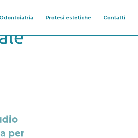
Odontoiatria
Protesi estetiche
Contatti
ale
udio
ra per