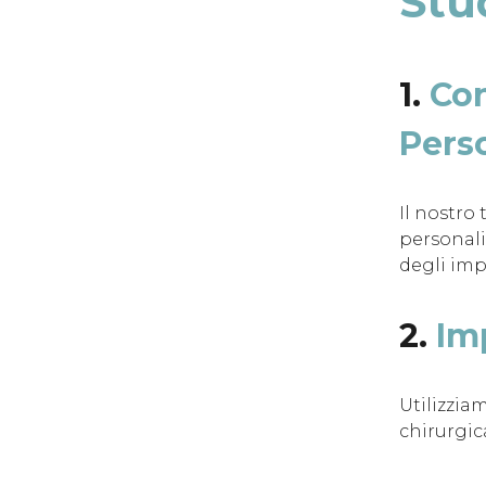
Stu
1.
Con
Perso
Il nostro
personali
degli imp
2.
Im
Utilizzia
chirurgic