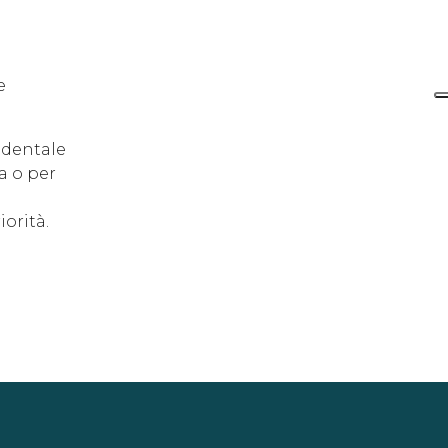
e
 dentale
a o per
iorità.