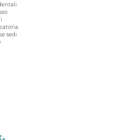
dentali
sso
i
catoria.
se sedi
e