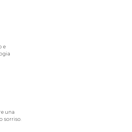
o e
logia
re una
 sorriso.