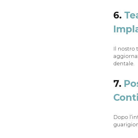
6.
Te
Impla
Il nostro
aggiornat
dentale.
7.
Po
Cont
Dopo l’in
guarigion