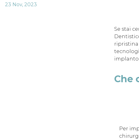
23 Nov, 2023
Se stai c
Dentistic
ripristin
tecnologi
implantol
Che c
Per imp
chirurg