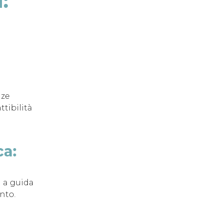
:
nze
tibilità
ca:
a a guida
nto.