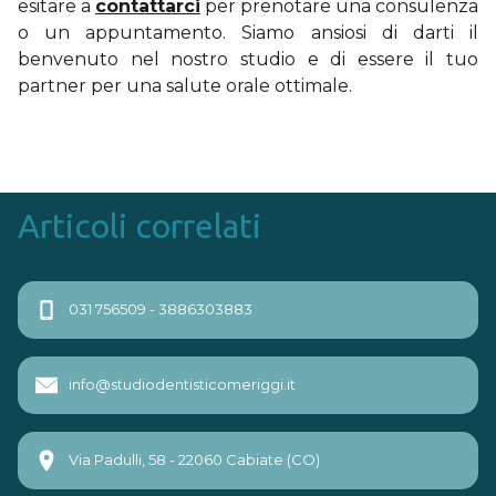
esitare a
contattarci
per prenotare una consulenza
o un appuntamento. Siamo ansiosi di darti il
benvenuto nel nostro studio e di essere il tuo
partner per una salute orale ottimale.
Articoli correlati
Navigazione
Previous
Next
031 756509 - 3886303883
page
page
articoli
info@studiodentisticomeriggi.it
Via Padulli, 58 - 22060 Cabiate (CO)